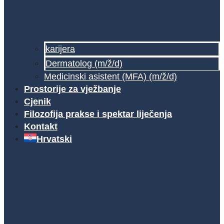
karijera
Dermatolog (m/ž/d)
Medicinski asistent (MFA) (m/ž/d)
Prostorije za vježbanje
Cjenik
Filozofija prakse i spektar liječenja
Kontakt
Hrvatski