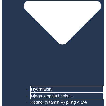
Hydrafacial
Njega stopala i noktiju
Retinol (vitamin A) piling 4,1%