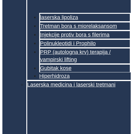
laserska lipoliza
Tretman bora s miorelaksansom
Injekcije protiv bora s filerima
Polinukleotidi i Prophilo
PRP (autologna krv) terapija /
vampirski lifting
Gubitak kose
Hiperhidroza
Laserska medicina i laserski tretmani