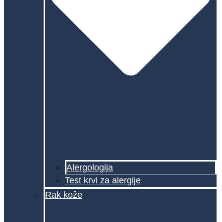
Alergologija
Test krvi za alergije
Rak kože