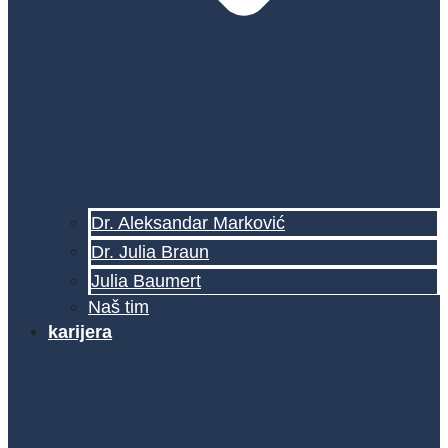
Dr. Aleksandar Marković
Dr. Julia Braun
Julia Baumert
Naš tim
karijera