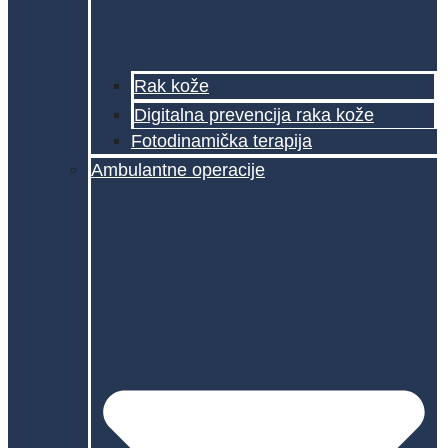
Rak kože
Digitalna prevencija raka kože
Fotodinamička terapija
Ambulantne operacije