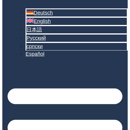
Deutsch
English
日本語
Русский
српски
Español