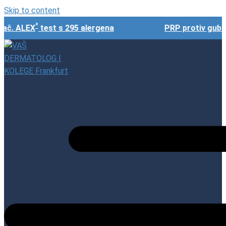
Skip to content
²
č. ALEX
test s 295 alergena
PRP protiv gubitka