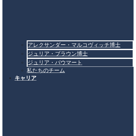
アレクサンダー・マルコヴィッチ博士
ジュリア・ブラウン博士
ジュリア・バウマート
私たちのチーム
キャリア