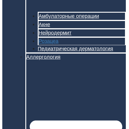
Амбулаторные операции
Акне
Нейродермит
Розацеа
Педиатрическая дерматология
Аллергология