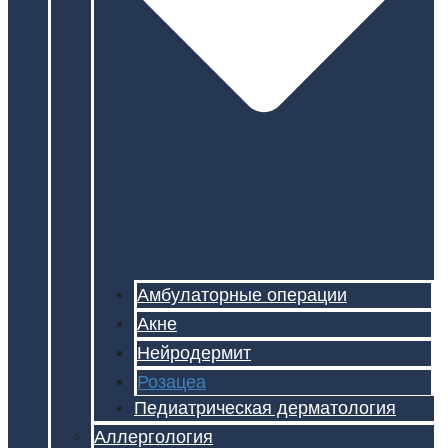
Амбулаторные операции
Акне
Нейродермит
Розацеа
Педиатрическая дерматология
Аллергология