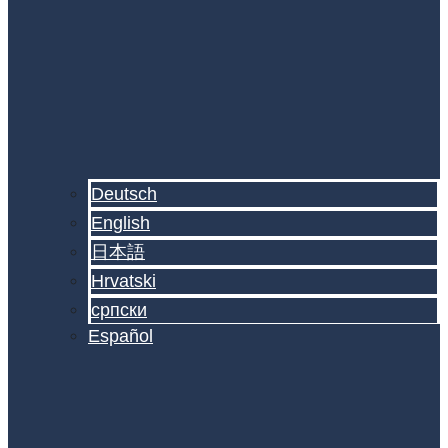
Deutsch
English
日本語
Hrvatski
српски
Español