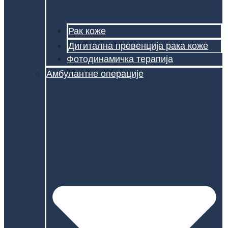
Рак коже
Дигитална превенција рака коже
Фотодинамичка терапија
Амбулантне операције