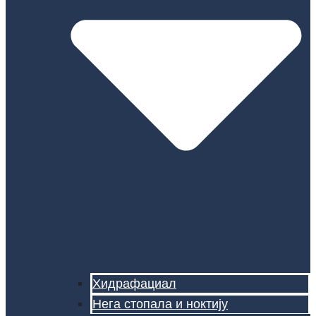
Хидрафациал
Нега стопала и ноктију