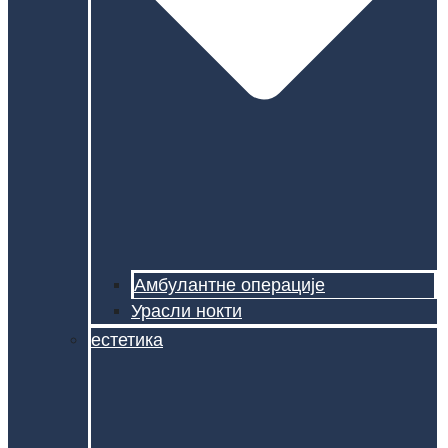
Амбулантне операције
Урасли нокти
естетика