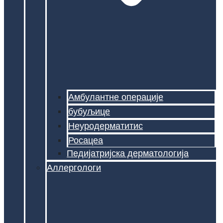
Амбулантне операције
бубуљице
Неуродерматитис
Росацеа
Педијатријска дерматологија
Аллергологи