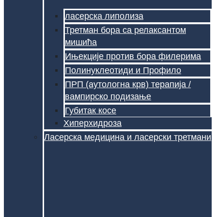
ласерска липолиза
Третман бора са релаксантом
мишића
Ињекције против бора филерима
Полинуклеотиди и Профило
ПРП (аутологна крв) терапија /
вампирско подизање
Губитак косе
Хиперхидроза
Ласерска медицина и ласерски третмани