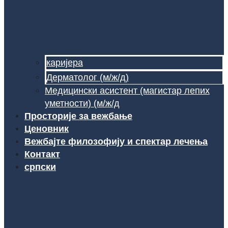
каријера
Дерматолог (м/ж/д)
Медицински асистент (магистар лепих
уметности) (м/ж/д
Просторије за вежбање
Ценовник
Вежбајте филозофију и спектар лечења
Контакт
српски