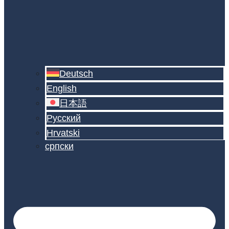
Deutsch
English
日本語
Русский
Hrvatski
српски