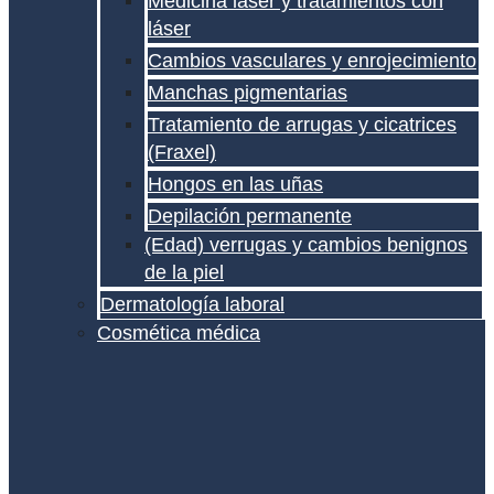
Medicina láser y tratamientos con
láser
Cambios vasculares y enrojecimiento
Manchas pigmentarias
Tratamiento de arrugas y cicatrices
(Fraxel)
Hongos en las uñas
Depilación permanente
(Edad) verrugas y cambios benignos
de la piel
Dermatología laboral
Cosmética médica