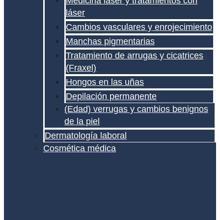
Medicina láser y tratamientos con
láser
Cambios vasculares y enrojecimiento
Manchas pigmentarias
Tratamiento de arrugas y cicatrices
(Fraxel)
Hongos en las uñas
Depilación permanente
(Edad) verrugas y cambios benignos
de la piel
Dermatología laboral
Cosmética médica