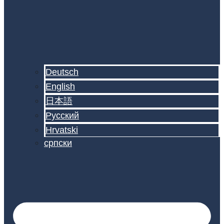
Deutsch
English
日本語
Русский
Hrvatski
српски