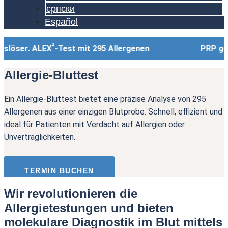
српски
Español
²
öser. ALEX
-Test mit 295 Allergenen
PRP gegen 
Allergie-Bluttest
Ein Allergie-Bluttest bietet eine präzise Analyse von 295
Allergenen aus einer einzigen Blutprobe. Schnell, effizient und
ideal für Patienten mit Verdacht auf Allergien oder
Unverträglichkeiten.
TERMIN BUCHEN
Wir revolutionieren die
Allergietestungen und bieten
molekulare Diagnostik im Blut mittels