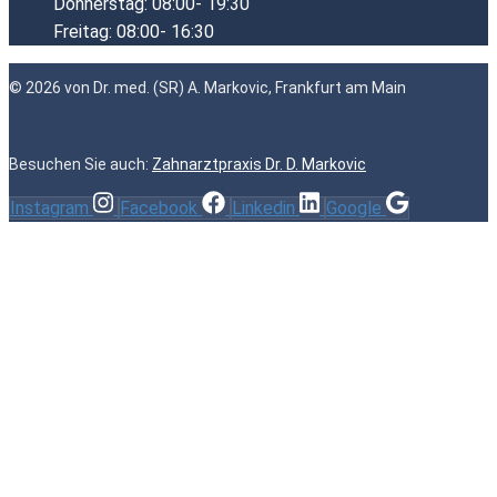
Donnerstag: 08:00- 19:30
Freitag: 08:00- 16:30
© 2026 von Dr. med. (SR) A. Markovic, Frankfurt am Main
Besuchen Sie auch:
Zahnarztpraxis Dr. D. Markovic
Instagram
Facebook
Linkedin
Google