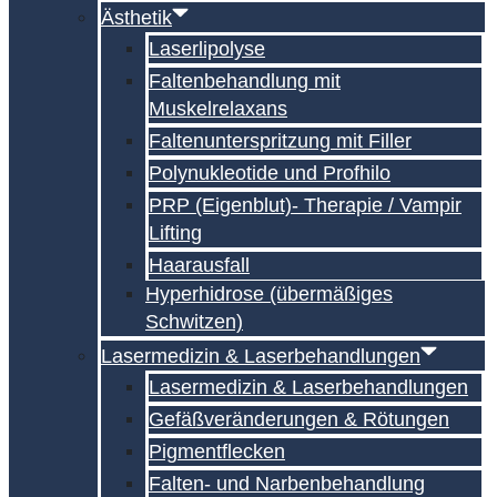
Ästhetik
Laserlipolyse
Faltenbehandlung mit
Muskelrelaxans
Falten­unterspritzung mit Filler
Polynukleotide und Profhilo
PRP (Eigenblut)- Therapie / Vampir
Lifting
Haarausfall
Hyperhidrose (übermäßiges
Schwitzen)
Lasermedizin & Laserbehandlungen
Lasermedizin & Laserbehandlungen
Gefäßveränderungen & Rötungen
Pigmentflecken
Falten- und Narben­behandlung