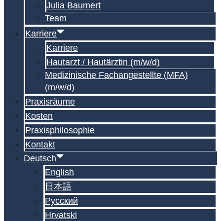
Julia Baumert
Team
Karriere
Karriere
Hautarzt / Hautärztin (m/w/d)
Medizinische Fachangestellte (MFA)
(m/w/d)
Praxisräume
Kosten
Praxisphilosophie
Kontakt
Deutsch
English
日本語
Русский
Hrvatski