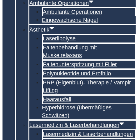
Ambulante Operationen
Ambulante Operationen
Eingewachsene Nägel
Ästhetik
Laserlipolyse
Faltenbehandlung mit
Muskelrelaxans
Falten­unterspritzung mit Filler
Polynukleotide und Profhilo
PRP (Eigenblut)- Therapie / Vampir
Lifting
Haarausfall
Hyperhidrose (übermäßiges
Schwitzen)
Lasermedizin & Laserbehandlungen
Lasermedizin & Laserbehandlungen