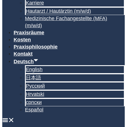
Karriere
Hautarzt / Hautärztin (m/w/d)
Medizinische Fachangestellte (MFA)
(m/w/d)
Praxisräume
Kosten
Praxisphilosophie
Kontakt
Deutsch
English
日本語
Русский
Hrvatski
српски
Español