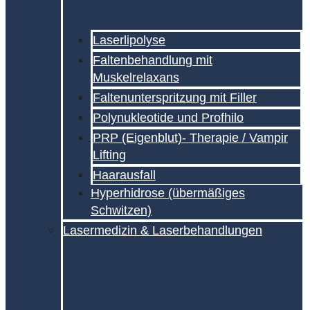
Laserlipolyse
Faltenbehandlung mit
Muskelrelaxans
Falten­unterspritzung mit Filler
Polynukleotide und Profhilo
PRP (Eigenblut)- Therapie / Vampir
Lifting
Haarausfall
Hyperhidrose (übermäßiges
Schwitzen)
Lasermedizin & Laserbehandlungen