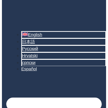
English
日本語
Русский
Hrvatski
српски
Español