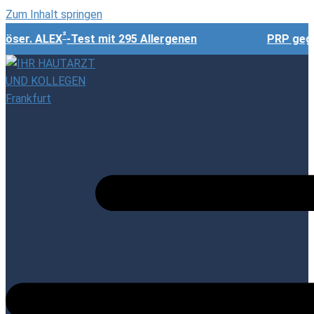
Zum Inhalt springen
²
ser. ALEX
-Test mit 295 Allergenen
PRP gegen H