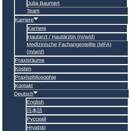
Julia Baumert
Team
Karriere
Karriere
Hautarzt / Hautärztin (m/w/d)
Medizinische Fachangestellte (MFA)
(m/w/d)
Praxisräume
Kosten
Praxisphilosophie
Kontakt
Deutsch
English
日本語
Русский
Hrvatski