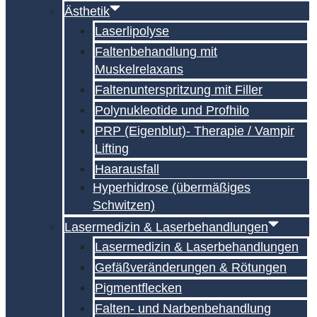
Ästhetik
Laserlipolyse
Faltenbehandlung mit
Muskelrelaxans
Falten­unterspritzung mit Filler
Polynukleotide und Profhilo
PRP (Eigenblut)- Therapie / Vampir
Lifting
Haarausfall
Hyperhidrose (übermäßiges
Schwitzen)
Lasermedizin & Laserbehandlungen
Lasermedizin & Laserbehandlungen
Gefäßveränderungen & Rötungen
Pigmentflecken
Falten- und Narben­behandlung