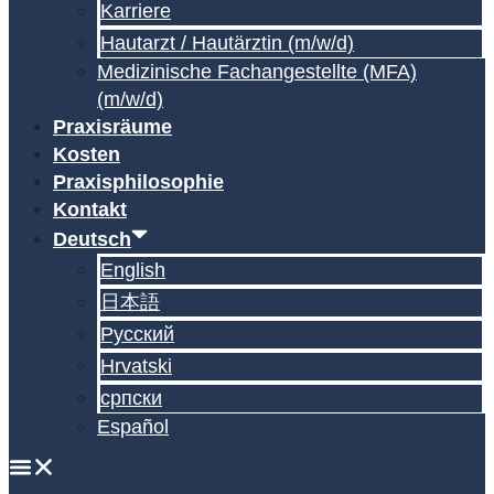
Karriere
Hautarzt / Hautärztin (m/w/d)
Medizinische Fachangestellte (MFA)
(m/w/d)
Praxisräume
Kosten
Praxisphilosophie
Kontakt
Deutsch
English
日本語
Русский
Hrvatski
српски
Español