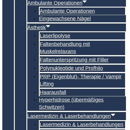
Ambulante Operationen
Ambulante Operationen
Eingewachsene Nägel
Ästhetik
Laserlipolyse
Faltenbehandlung mit
Muskelrelaxans
Falten­unterspritzung mit Filler
Polynukleotide und Profhilo
PRP (Eigenblut)- Therapie / Vampir
Lifting
Haarausfall
Hyperhidrose (übermäßiges
Schwitzen)
Lasermedizin & Laserbehandlungen
Lasermedizin & Laserbehandlungen