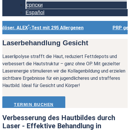
српски
Español
²
öser. ALEX
-Test mit 295 Allergenen
PRP gegen H
Laserbehandlung Gesicht
Laserlipolyse strafft die Haut, reduziert Fettdepots und
verbessert die Hautstruktur – ganz ohne OP. Mit gezielter
Laserenergie stimulieren wir die Kollagenbildung und erzielen
sichtbare Ergebnisse für ein jugendlicheres und strafferes
Hautbild. Ideal für Gesicht und Körper!
TERMIN BUCHEN
Verbesserung des Hautbildes durch
Laser - Effektive Behandlung in